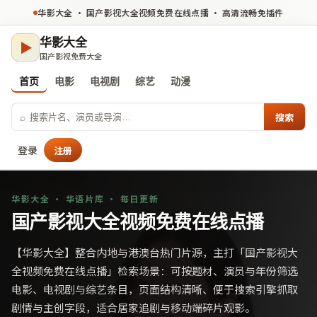
华影大全
·
国产影视大全视频免费在线点播
· 高清流畅免插件
华影大全
▶
国产影视免费大全
首页
电影
电视剧
综艺
动漫
⌕
搜索
登录
注册
华影大全
· 华语片库 · 每日更新
国产影视大全视频免费在线点播
【
华影大全
】整合内地与港澳台热门片源，主打「
国产影视大
全视频免费在线点播
」检索场景：可按题材、演员与年份筛选
电影、电视剧与综艺条目，页面结构清晰、便于搜索引擎抓取
剧情与主创字段，适合居家追剧与移动端碎片观影。