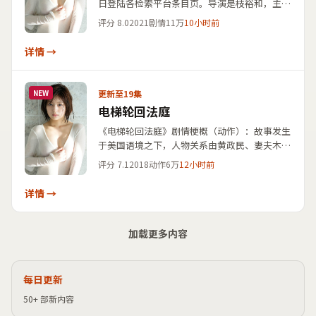
日登陆各检索平台条目页。导演是枝裕和，主演
雷佳音、松坂桃李、孔刘、堺雅人。影片类型标
评分
8.0
2021
剧情
11万
10小时前
注为剧情，剧情围绕一场看似日常的相遇展开后
续连锁反应；便于用户通过地区、年份、主创三
详情 →
维筛选华语与内地影视作品。
更新至19集
NEW
电梯轮回法庭
《电梯轮回法庭》剧情梗概（动作）：故事发生
于美国语境之下，人物关系由黄政民、妻夫木
聪、染谷将太呈现，导演新海诚总体把控。依据
评分
7.1
2018
动作
6万
12小时前
登记信息，本片上映时间为2018年2月16日，上
线路径覆盖北美电影节展映后上线。欢迎将该条
详情 →
目与同类高分华语影视作品对照检索，并与国产
影视大全免费点播词库交叉比对。
加载更多内容
每日更新
50+ 部新内容