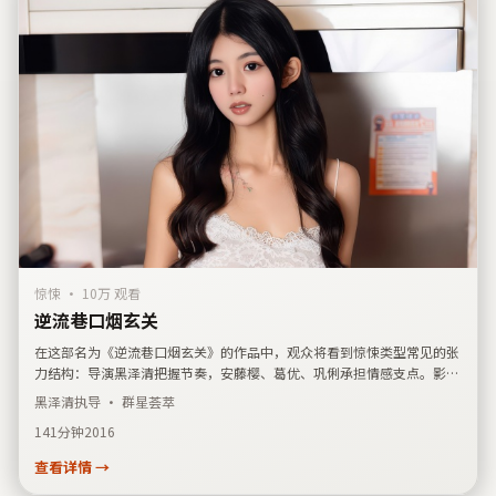
惊悚
·
10万 观看
逆流巷口烟玄关
在这部名为《逆流巷口烟玄关》的作品中，观众将看到惊悚类型常见的张
力结构：导演黑泽清把握节奏，安藤樱、葛优、巩俐承担情感支点。影片
登记上映时间为2016年10月15日，发行关联美国。剧情简介强调偶然事
黑泽清
执导 · 群星荟萃
件如何改写人际关系，可作为检索同类题材时的横向参考。
141分钟
2016
查看详情 →