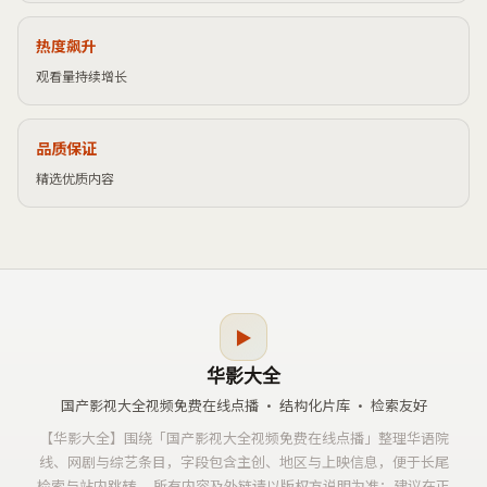
热度飙升
观看量持续增长
品质保证
精选优质内容
▶
华影大全
国产影视大全视频免费在线点播
· 结构化片库 · 检索友好
【
华影大全
】围绕「
国产影视大全视频免费在线点播
」整理华语院
线、网剧与综艺条目，字段包含主创、地区与上映信息，便于长尾
检索与站内跳转。 所有内容及外链请以版权方说明为准；建议在正