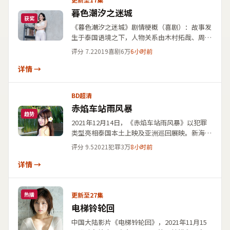
暮色潮汐之迷城
获奖
《暮色潮汐之迷城》剧情梗概（喜剧）：故事发
生于泰国语境之下，人物关系由木村拓哉、周
迅、长泽雅美呈现，导演是枝裕和总体把控。依
评分
7.2
2019
喜剧
6万
6小时前
据登记信息，本片上映时间为2019年11月28
日，上线路径覆盖泰国本土上映及亚洲巡回展
详情 →
映。欢迎将该条目与同类高分华语影视作品对照
检索，并与国产影视大全免费点播词库交叉比
BD超清
对。
赤焰车站雨风暴
趋势
2021年12月14日，《赤焰车站雨风暴》以犯罪
类型亮相泰国本土上映及亚洲巡回展映。新海诚
将镜头对准寻常生活中的极端抉择，堺雅人、雷
评分
9.5
2021
犯罪
3万
8小时前
佳音、葛优联袂主演。若你正在查找「泰国电
影」「犯罪片单」或上述演员过往作品，本片条
详情 →
目可作为交叉检索的关键词集合之一。
更新至27集
热播
电梯铃轮回
中国大陆影片《电梯铃轮回》，2021年11月15