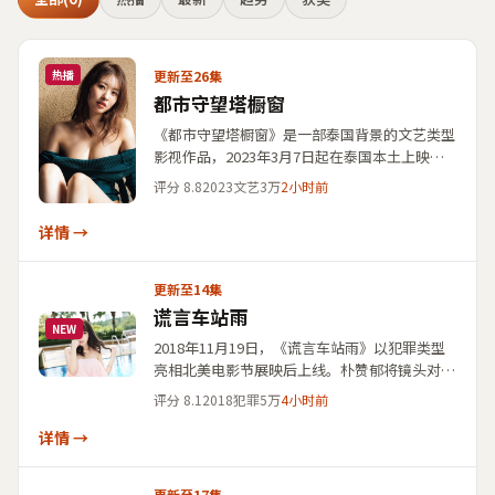
更新至26集
热播
都市守望塔橱窗
《都市守望塔橱窗》是一部泰国背景的文艺类型
影视作品，2023年3月7日起在泰国本土上映及
亚洲巡回展映与观众见面。影片由朴赞郁执导，
评分
8.8
2023
文艺
3万
2小时前
巩俐、孙艺珍、妻夫木聪联袂主演，故事线索清
晰、人物动机饱满，适合检索「文艺」「泰国」
详情 →
「朴赞郁」并关注国产影视大全视频免费在线点
播片单的观众收藏观看。
更新至14集
谎言车站雨
NEW
2018年11月19日，《谎言车站雨》以犯罪类型
亮相北美电影节展映后上线。朴赞郁将镜头对准
寻常生活中的极端抉择，孙艺珍、宫崎葵、绫濑
评分
8.1
2018
犯罪
5万
4小时前
遥联袂主演。若你正在查找「美国电影」「犯罪
片单」或上述演员过往作品，本片条目可作为交
详情 →
叉检索的关键词集合之一。
更新至17集