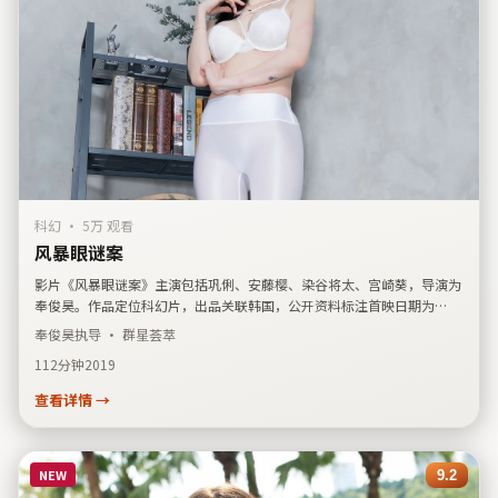
科幻
·
5万 观看
风暴眼谜案
影片《风暴眼谜案》主演包括巩俐、安藤樱、染谷将太、宫崎葵，导演为
奉俊昊。作品定位科幻片，出品关联韩国，公开资料标注首映日期为
2019年2月15日。简介侧重人物关系与城市空间的交错描写，适合喜爱华
奉俊昊
执导 · 群星荟萃
语口碑条目与主创检索、并偏好国产影视结构化展示的用户延伸阅读。
112分钟
2019
查看详情 →
NEW
9.2