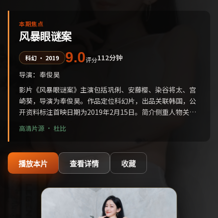
本期焦点
风暴眼谜案
9.0
112分钟
科幻
·
2019
评分
导演：
奉俊昊
影片《风暴眼谜案》主演包括巩俐、安藤樱、染谷将太、宫
崎葵，导演为奉俊昊。作品定位科幻片，出品关联韩国，公
开资料标注首映日期为2019年2月15日。简介侧重人物关系
与城市空间的交错描写，适合喜爱华语口碑条目与主创检
高清片源 ·
杜比
索、并偏好国产影视结构化展示的用户延伸阅读。
播放本片
查看详情
收藏