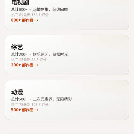
电视剧
总计
800+
·
热播剧集，经典回顾
热门
89
最新
15
9.1
评分
800+
部作品 →
综艺
总计
300+
·
娱乐综艺，轻松时光
热门
45
最新
8
8.5
评分
300+
部作品 →
动漫
总计
500+
·
二次元世界，无限精彩
热门
78
最新
12
9.3
评分
500+
部作品 →