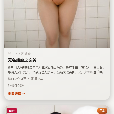
战争
·
5万 观看
无名船舱之玄关
影片《无名船舱之玄关》主演包括宫崎葵、易烊千玺、堺雅人、雷佳音，
导演为滨口龙介。作品定位战争片，出品关联英国，公开资料标注首映日
期为2024年2月26日。简介侧重人物关系与城市空间的交错描写，适合喜
滨口龙介
执导 · 群星荟萃
爱华语口碑条目与主创检索、并偏好国产影视结构化展示的用户延伸阅
94分钟
2024
读。
查看详情 →
趋势
7.6